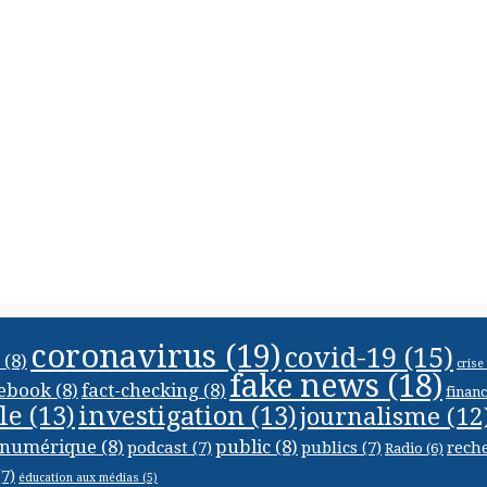
coronavirus
(19)
covid-19
(15)
(8)
crise
fake news
(18)
ebook
(8)
fact-checking
(8)
finan
le
(13)
investigation
(13)
journalisme
(12
numérique
(8)
public
(8)
podcast
(7)
publics
(7)
rech
Radio
(6)
7)
éducation aux médias
(5)