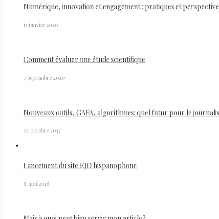
Numérique, innovation et engagement : pratiques et perspectives 
15 janvier 2020
Comment évaluer une étude scientifique
7 septembre 2020
Nouveaux outils, GAFA, algorithmes: quel futur pour le journal
30 octobre 2017
Lancement du site EJO hispanophone
8 mai 2018
Mais à quoi peut bien servir mon article?