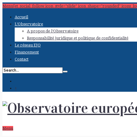
Menu[et_social_follow icon_style="slide" icon_shape="rounded" icons_l
Accueil
L’Observatoire
A propos de l’Observatoire
Responsabilité juridique et politique de confidentialité
Le réseau EJO
Financement
Contact
+
Menu