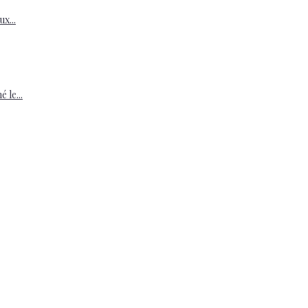
x...
le...