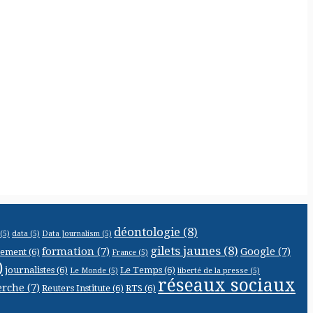
déontologie
(8)
(5)
data
(5)
Data Journalism
(5)
gilets jaunes
(8)
formation
(7)
Google
(7)
cement
(6)
France
(5)
)
journalistes
(6)
Le Temps
(6)
Le Monde
(5)
liberté de la presse
(5)
réseaux sociaux
erche
(7)
Reuters Institute
(6)
RTS
(6)