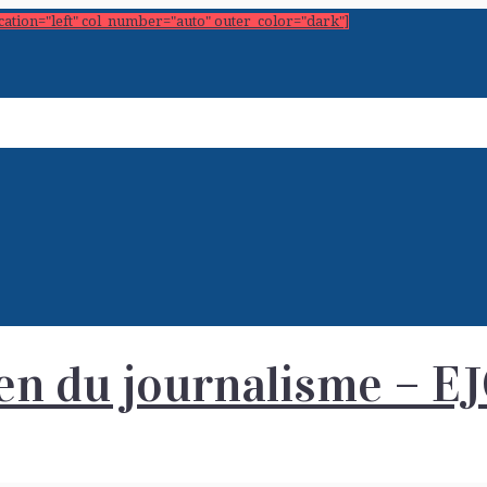
ocation="left" col_number="auto" outer_color="dark"]