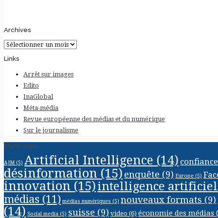
Archives
Archives
Links
Arrêt sur images
Edito
InaGlobal
Méta-média
Revue européenne des médias et du numérique
Sur le journalisme
Mots-clés
Artificial Intelligence
(14)
confiance
AJM
(5)
désinformation
(15)
enquête
(9)
Fac
Europe
(5)
innovation
(15)
intelligence artificiel
médias
(11)
nouveaux formats
(9)
médias numériques
(5)
(14)
suisse
(9)
économie des médias
(
video
(6)
Social media
(5)