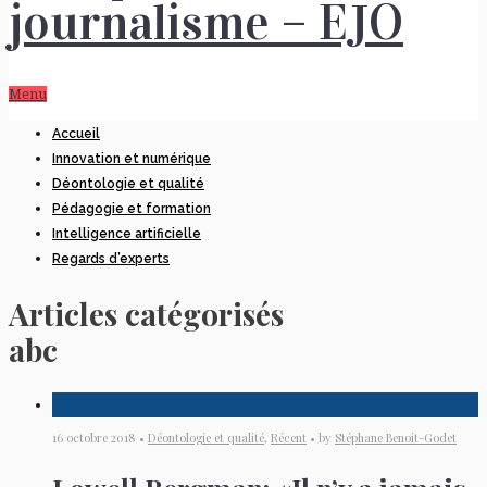
Menu
Accueil
Innovation et numérique
Déontologie et qualité
Pédagogie et formation
Intelligence artificielle
Regards d’experts
Articles catégorisés
abc
16 octobre 2018 •
Déontologie et qualité
,
Récent
• by
Stéphane Benoit-Godet