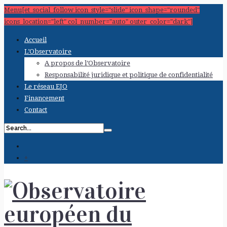
Menu[et_social_follow icon_style="slide" icon_shape="rounded"
icons_location="left" col_number="auto" outer_color="dark"]
Accueil
L’Observatoire
A propos de l’Observatoire
Responsabilité juridique et politique de confidentialité
Le réseau EJO
Financement
Contact
+