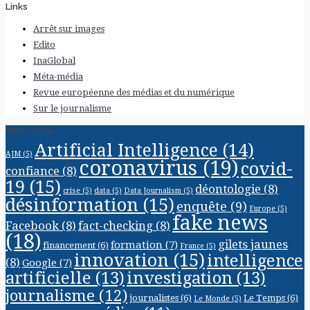
Links
Arrêt sur images
Edito
InaGlobal
Méta-média
Revue européenne des médias et du numérique
Sur le journalisme
Mots-clés
Artificial Intelligence
(14)
AJM
(5)
coronavirus
(19)
covid-
confiance
(8)
19
(15)
déontologie
(8)
crise
(5)
data
(5)
Data Journalism
(5)
désinformation
(15)
enquête
(9)
Europe
(5)
fake news
Facebook
(8)
fact-checking
(8)
(18)
gilets jaunes
formation
(7)
financement
(6)
France
(5)
innovation
(15)
intelligence
(8)
Google
(7)
artificielle
(13)
investigation
(13)
journalisme
(12)
journalistes
(6)
Le Temps
(6)
Le Monde
(5)