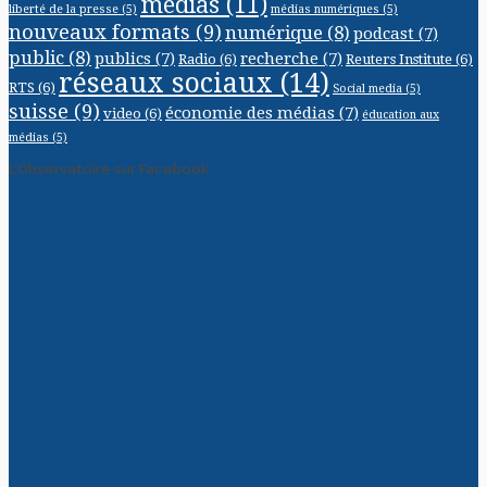
médias
(11)
liberté de la presse
(5)
médias numériques
(5)
nouveaux formats
(9)
numérique
(8)
podcast
(7)
public
(8)
publics
(7)
recherche
(7)
Radio
(6)
Reuters Institute
(6)
réseaux sociaux
(14)
RTS
(6)
Social media
(5)
suisse
(9)
économie des médias
(7)
video
(6)
éducation aux
médias
(5)
L’Observatoire sur Facebook