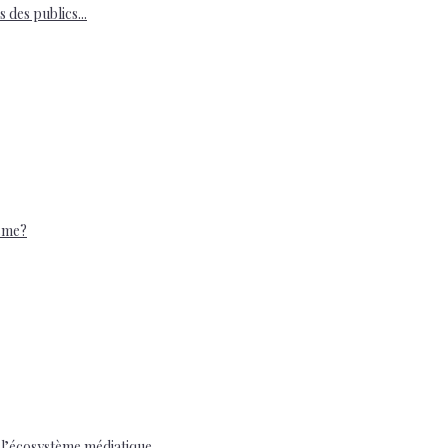
des publics...
isme?
e l’écosystème médiatique