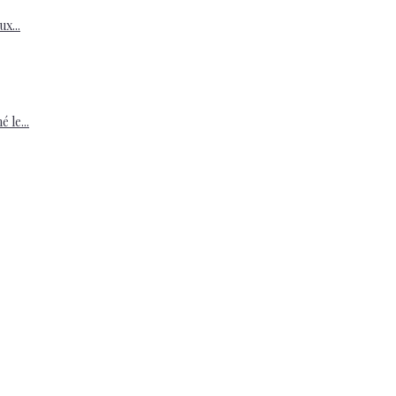
x...
le...