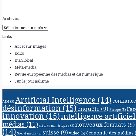
Archives
Archives
Links
Arrêt sur images
Edito
InaGlobal
Méta-média
Revue européenne des médias et du numérique
Sur le journalisme
Mots-clés
Artificial Intelligence
(14)
confiance
AJM
(5)
désinformation
(15)
enquête
(9)
Fac
Europe
(5)
innovation
(15)
intelligence artificiel
médias
(11)
nouveaux formats
(9)
médias numériques
(5)
(14)
suisse
(9)
économie des médias
(
video
(6)
Social media
(5)