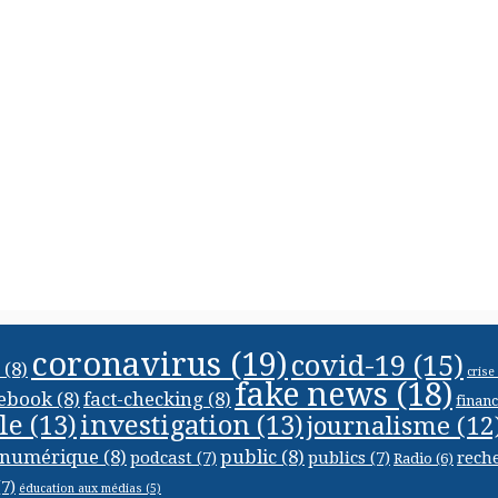
coronavirus
(19)
covid-19
(15)
(8)
crise
fake news
(18)
ebook
(8)
fact-checking
(8)
finan
le
(13)
investigation
(13)
journalisme
(12
numérique
(8)
public
(8)
podcast
(7)
publics
(7)
rech
Radio
(6)
7)
éducation aux médias
(5)