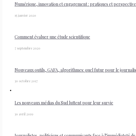
Numérique, innovation et engagement : pratiques et perspectives 
15 janvier 2020
Comment évaluer une étude scientifique
7 septembre 2020
Nouveaux outils, GAFA, algorithmes: quel futur pour le journal
30 octobre 2017
Les nouveaux médias du Sud luttent pour leur survie
30 avril 2019
Journalistes, politiciens et communicants face à l’immédiateté d