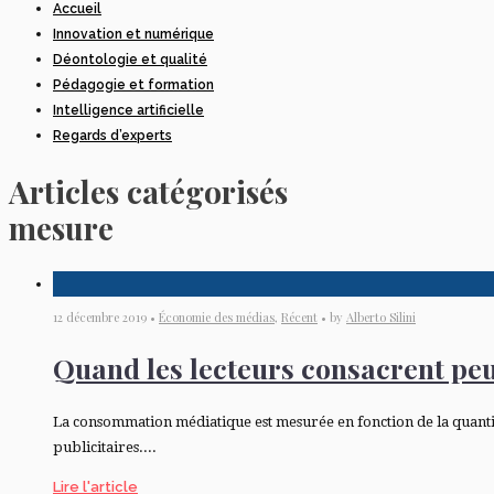
Accueil
Innovation et numérique
Déontologie et qualité
Pédagogie et formation
Intelligence artificielle
Regards d’experts
Articles catégorisés
mesure
12 décembre 2019 •
Économie des médias
,
Récent
• by
Alberto Silini
Quand les lecteurs consacrent peu d
La consommation médiatique est mesurée en fonction de la quantité
publicitaires....
Lire l'article