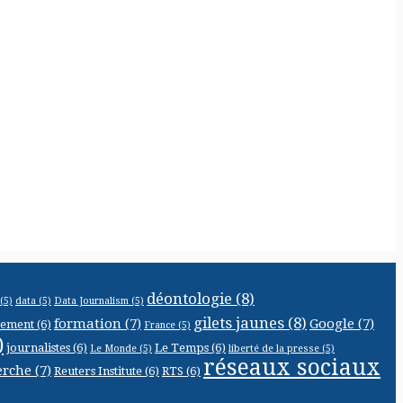
déontologie
(8)
(5)
data
(5)
Data Journalism
(5)
gilets jaunes
(8)
formation
(7)
Google
(7)
cement
(6)
France
(5)
)
journalistes
(6)
Le Temps
(6)
Le Monde
(5)
liberté de la presse
(5)
réseaux sociaux
erche
(7)
Reuters Institute
(6)
RTS
(6)