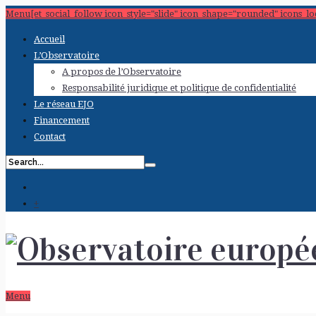
Menu[et_social_follow icon_style="slide" icon_shape="rounded" icons_l
Accueil
L’Observatoire
A propos de l’Observatoire
Responsabilité juridique et politique de confidentialité
Le réseau EJO
Financement
Contact
+
Menu