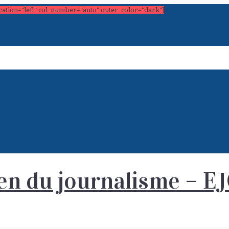
ocation="left" col_number="auto" outer_color="dark"]